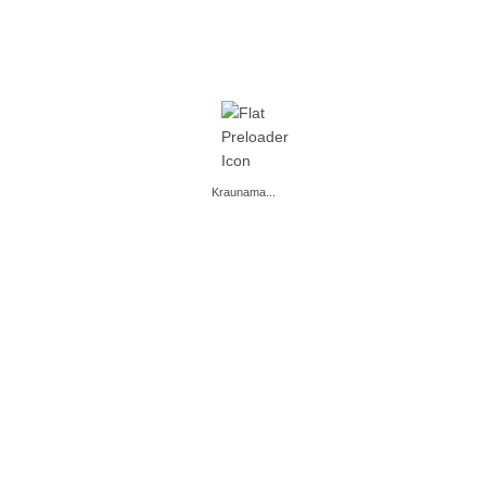
,
,
,
,
VISI
RASA
VISI
RASA
,
,
GAZUOTI GAIVIEJI GĖRIMAI
GAZUOTI GAIVIEJI GĖRIMAI
RASA
RASA
RASA – 2 L
RASA – 2 L
Kraunama...
DAUGIAU
DAUGIAU