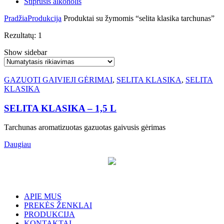
Stiprusis alkoholis
Pradžia
Produkcija
Produktai su žymomis “selita klasika tarchunas”
Rezultatų: 1
Show sidebar
GAZUOTI GAIVIEJI GĖRIMAI
,
SELITA KLASIKA
,
SELITA
KLASIKA
SELITA KLASIKA – 1,5 L
Tarchunas aromatizuotas gazuotas gaivusis gėrimas
Daugiau
APIE MUS
PREKĖS ŽENKLAI
PRODUKCIJA
KONTAKTAI