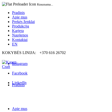
Kraunama...
Pradinis
Apie mus
Prekės ženklai
Produkcija
Karjera
Naujienos
Kontaktai
EN
KOKYBĖS LINIJA:
+370 616 26702
Instagram
Facebook
LinkedIn
Pradinis
Apie mus