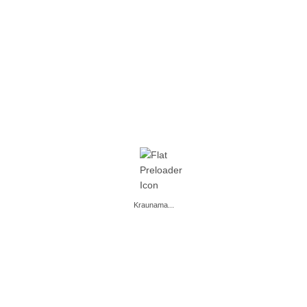
1,5 L
DAUGIAU
Kraunama...
APIE MUS